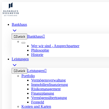
Bankhaus
Bankhaus


Zurück
Wer wir sind - Ansprechpartner
Philosophie
Historie
Leistungen
Leistungen


Zurück
Portfolio
Vermögensverwaltung
Immobilienfinanzierung
Risikomanagement
Finanzplanung
Vermögensübertragung
Festgeld
Konten und Karten