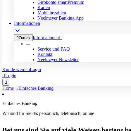
Girokonto smartPremium
Karten
Mobil bezahlen
Neelmeyer Banking App
Informationen
Informationen


Zurück
Service und FAQ
Kontakt
Neelmeyer Newsletter
Kunde werden
Login

Login

Home
Einfaches Banking
Einfaches Banking
Wir sind für Sie da: persönlich, telefonisch, online
Bei uns sind Sie auf viele Weisen bestens b