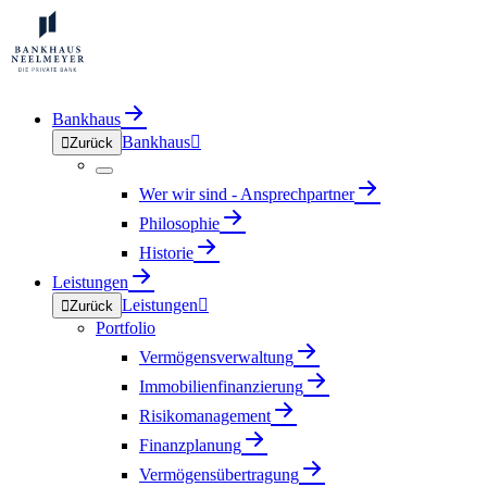
Bankhaus
Bankhaus


Zurück
Wer wir sind - Ansprechpartner
Philosophie
Historie
Leistungen
Leistungen


Zurück
Portfolio
Vermögensverwaltung
Immobilienfinanzierung
Risikomanagement
Finanzplanung
Vermögensübertragung