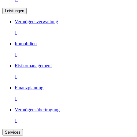
Leistungen
Vermögensverwaltung

Immobilien

Risikomanagement

Finanzplanung

Vermögensübertragung

Services