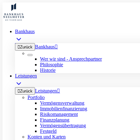
Bankhaus
Bankhaus


Zurück
Wer wir sind - Ansprechpartner
Philosophie
Historie
Leistungen
Leistungen


Zurück
Portfolio
Vermögensverwaltung
Immobilienfinanzierung
Risikomanagement
Finanzplanung
Vermögensübertragung
Festgeld
Konten und Karten