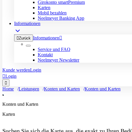
Girokonto smartPremium
Karten
Mobil bezahlen
Neelmeyer Banking App
Informationen
Informationen


Zurück
Service und FAQ
Kontakt
Neelmeyer Newsletter
Kunde werden
Login

Login

Home
Leistungen
Konten und Karten
Konten und Karten
Konten und Karten
Karten
Suchen Sie sich die Karte aus, die exakt zu Ihren Bedü