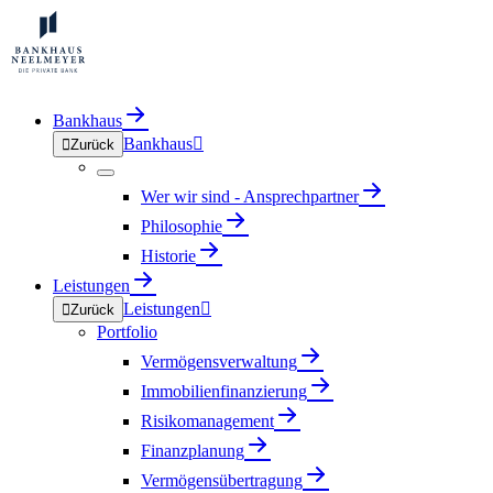
Bankhaus
Bankhaus


Zurück
Wer wir sind - Ansprechpartner
Philosophie
Historie
Leistungen
Leistungen


Zurück
Portfolio
Vermögensverwaltung
Immobilienfinanzierung
Risikomanagement
Finanzplanung
Vermögensübertragung