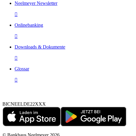
Neelmeyer Newsletter

Onlinebanking

Downloads & Dokumente

Glossar

BIC
NEELDE22XXX
©
Bankhaus Neelmeyer
2026