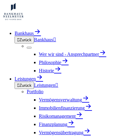
Bankhaus
Bankhaus


Zurück
Wer wir sind - Ansprechpartner
Philosophie
Historie
Leistungen
Leistungen


Zurück
Portfolio
Vermögensverwaltung
Immobilienfinanzierung
Risikomanagement
Finanzplanung
Vermögensübertragung